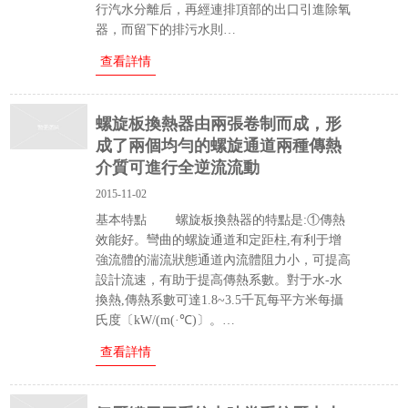
行汽水分離后，再經連排頂部的出口引進除氧
器，而留下的排污水則…
查看詳情
螺旋板換熱器由兩張卷制而成，形
成了兩個均勻的螺旋通道兩種傳熱
介質可進行全逆流流動
2015-11-02
基本特點 螺旋板換熱器的特點是:①傳熱
效能好。彎曲的螺旋通道和定距柱,有利于增
強流體的湍流狀態通道內流體阻力小，可提高
設計流速，有助于提高傳熱系數。對于水-水
換熱,傳熱系數可達1.8~3.5千瓦每平方米每攝
氏度〔kW/(m(·℃)〕。…
查看詳情