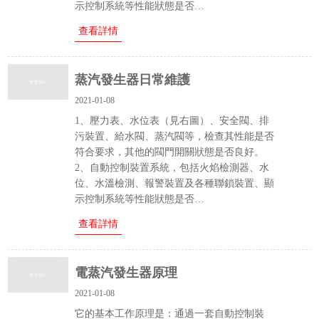
示控制系統等性能狀態是否…
查看詳情
蒸汽發生器日常維護
2021-01-08
1、壓力表、水位表（見右圖）、安全閥、排
污裝置、給水閥、蒸汽閥等，檢查其性能是否
符合要求，其他的閥門開關狀態是否良好。
2、自動控制裝置系統，包括火焰檢測器、水
位、水溫檢測、報警裝置及各種聯鎖裝置、顯
示控制系統等性能狀態是否…
查看詳情
電蒸汽發生器原理
2021-01-08
它的基本工作原理是：通過一套自動控制裝