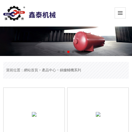
當前位置：
網站首頁
> 產品中心 > 鍋爐輔機系列